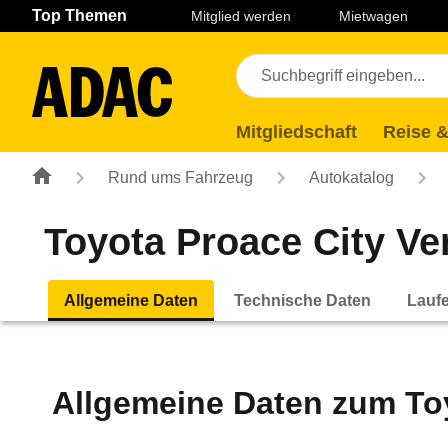
Navigation
Suche
Seiteninhalt
Fußzeile
Top Themen
Mitglied werden
Mietwagen
Mitgliedschaft
Reise &
Rund ums Fahrzeug
Autokatalog
Toyota Proace City Ver
Allgemeine Daten
Technische Daten
Lauf
Allgemeine Daten zum
To