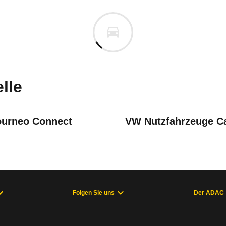
a Proace City
a Proace City Verso L2 1.2 Tu
uges informieren. Welche Fahrzeuge genau betroffe
lle
ourneo Connect
VW Nutzfahrzeuge C
ung Geschwindigkeitsanzeige
- 05/24), Proace City E (ab 04/24), Proace V (06/16 - 04/24), P
Folgen Sie uns
Der ADAC