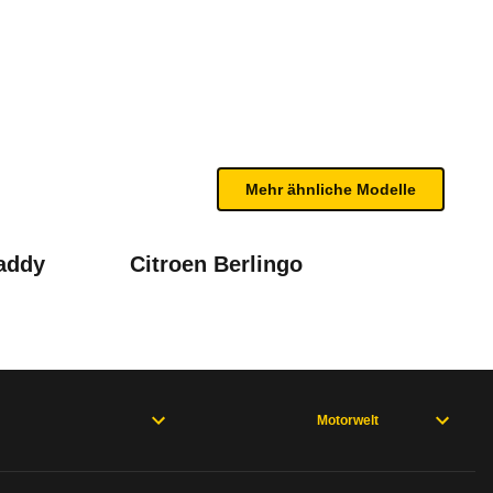
rbo Active (ab 01/26)
n sind, entnehmen Sie bitte dem Rückruf, da häufi
Mehr ähnliche Modelle
addy
Citroen Berlingo
roace V (ab 04/24)
Motorwelt