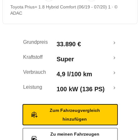
Toyota Prius+ 1.8 Hybrid Comfort (06/19 - 07/20) 1
©
Rückrufe & Mängel
ADAC
Grundpreis
33.890 €
Kraftstoff
Super
Verbrauch
4,9 l/100 km
Leistung
100 kW (136 PS)
Zum Fahrzeugvergleich
hinzufügen
Zu meinen Fahrzeugen