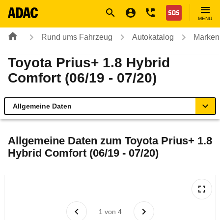
Navigation
Suche
Seiteninhalt
Fußzeile
Nothilfe
MENÜ
Rund ums Fahrzeug
Autokatalog
Marken
Toyota Prius+ 1.8 Hybrid
Comfort (06/19 - 07/20)
Allgemeine Daten
Allgemeine Daten
Allgemeine Daten zum
Toyota Prius+ 1.8
Hybrid Comfort (06/19 - 07/20)
Technische Daten
Ähnliche Autotests
Laufende Kosten
1
von
4