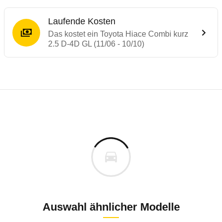
Laufende Kosten
Das kostet ein Toyota Hiace Combi kurz
2.5 D-4D GL (11/06 - 10/10)
Laufende Kosten
Rückrufe & Mängel des Toyota Hiace
Technische Daten des
Toyota Hiace Combi
Individuelle Berechnung
Berechnung
€
Keine gemeldeten Mängel
is
32.487 €
Fahrzeugpreis
Aktuell liegen uns keine Informationen zu Mängeln vo
0 km
h
Zur Mängelmeldung
Haltedauer
7 PS)
Auswahl ähnlicher Modelle