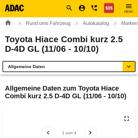
Navigation
Suche
Seiteninhalt
Fußzeile
Nothilfe
MENÜ
Rund ums Fahrzeug
Autokatalog
Marken
Toyota Hiace Combi kurz 2.5
D-4D GL (11/06 - 10/10)
Allgemeine Daten
Allgemeine Daten
Allgemeine Daten zum
Toyota Hiace
Combi kurz 2.5 D-4D GL (11/06 - 10/10)
Technische Daten
Laufende Kosten
Rückrufe & Mängel
1
von
4