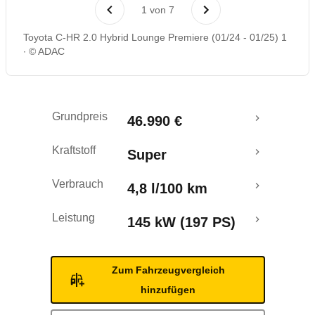
Laufende Kosten
1
von
7
Toyota C-HR 2.0 Hybrid Lounge Premiere (01/24 - 01/25) 1
Rückrufe & Mängel
© ADAC
Crashtest
Grundpreis
46.990 €
Kraftstoff
Super
Verbrauch
4,8 l/100 km
Leistung
145 kW (197 PS)
Zum Fahrzeugvergleich
hinzufügen