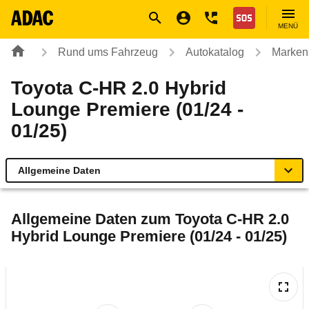
Navigation
Suche
Seiteninhalt
Fußzeile
Nothilfe
MENÜ
Rund ums Fahrzeug
Autokatalog
Marken
Toyota C-HR 2.0 Hybrid
Lounge Premiere (01/24 -
01/25)
Allgemeine Daten
Allgemeine Daten
Allgemeine Daten zum
Toyota C-HR 2.0
Hybrid Lounge Premiere (01/24 - 01/25)
Technische Daten
Ähnliche Autotests