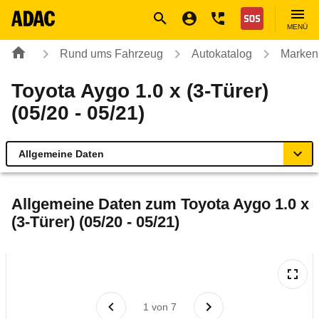
Navigation
Suche
Seiteninhalt
Fußzeile
Nothilfe
MENÜ
Rund ums Fahrzeug
Autokatalog
Marken
Toyota Aygo 1.0 x (3-Türer)
(05/20 - 05/21)
Allgemeine Daten
Allgemeine Daten
Allgemeine Daten zum
Toyota Aygo 1.0 x
(3-Türer) (05/20 - 05/21)
Technische Daten
Ähnliche Autotests
Laufende Kosten
1
von
7