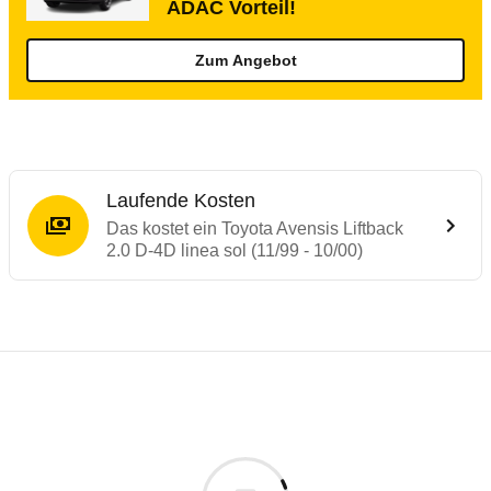
ADAC Vorteil!
Zum Angebot
Laufende Kosten
Das kostet ein Toyota Avensis Liftback
2.0 D-4D linea sol (11/99 - 10/00)
Laufende Kosten
Rückrufe & Mängel des Toyota Avensis
Technische Daten des
Toyota Avensis Lift
Individuelle Berechnung
Berechnung
€