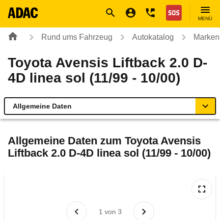
Navigation
Suche
Seiteninhalt
Fußzeile
Nothilfe
MENÜ
Rund ums Fahrzeug
Autokatalog
Marken
Toyota Avensis Liftback 2.0 D-
4D linea sol (11/99 - 10/00)
Allgemeine Daten
Allgemeine Daten
Allgemeine Daten zum
Toyota Avensis
Liftback 2.0 D-4D linea sol (11/99 - 10/00)
Technische Daten
Laufende Kosten
Rückrufe & Mängel
1
von
3