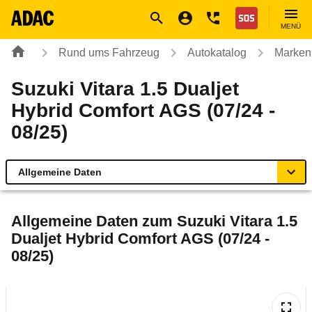
Navigation
Suche
Seiteninhalt
Fußzeile
Nothilfe
MENÜ
Rund ums Fahrzeug
Autokatalog
Marken
Suzuki Vitara 1.5 Dualjet
Hybrid Comfort AGS (07/24 -
08/25)
Allgemeine Daten
Allgemeine Daten
Allgemeine Daten zum
Suzuki Vitara 1.5
Dualjet Hybrid Comfort AGS (07/24 -
Technische Daten
08/25)
Ähnliche Autotests