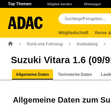
Navigation
Suche
Seiteninhalt
Fußzeile
Top Themen
Mitglied werden
Mietwagen
Mitgliedschaft
Reise &
Rund ums Fahrzeug
Autokatalog
Suzuki Vitara 1.6 (09/9
Allgemeine Daten
Technische Daten
Lauf
Allgemeine Daten zum
Su