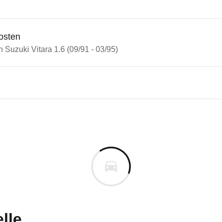
osten
n Suzuki Vitara 1.6 (09/91 - 03/95)
i Vitara
i Vitara 1.6 (09/91 - 03/95)
n vor. Lassen Sie uns gerne wissen, wenn Sie Pro
lle