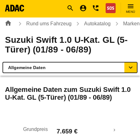
Navigation
Suche
Seiteninhalt
Fußzeile
Nothilfe
MENÜ
Rund ums Fahrzeug
Autokatalog
Marken
Suzuki Swift 1.0 U-Kat. GL (5-
Türer) (01/89 - 06/89)
Allgemeine Daten
Allgemeine Daten
Allgemeine Daten zum
Suzuki Swift 1.0
U-Kat. GL (5-Türer) (01/89 - 06/89)
Technische Daten
Laufende Kosten
Grundpreis
7.659 €
Rückrufe & Mängel