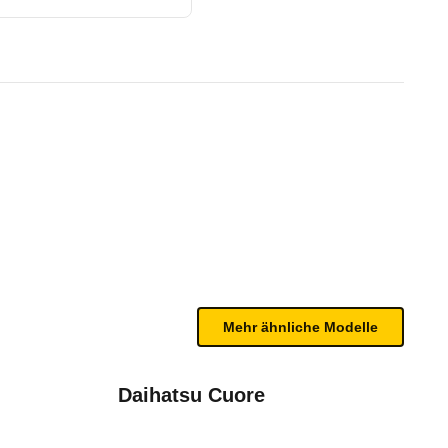
1/96)
bleme mit Ihrem Fahrzeug haben. Ihre Meldungen w
Mehr ähnliche Modelle
Daihatsu Cuore