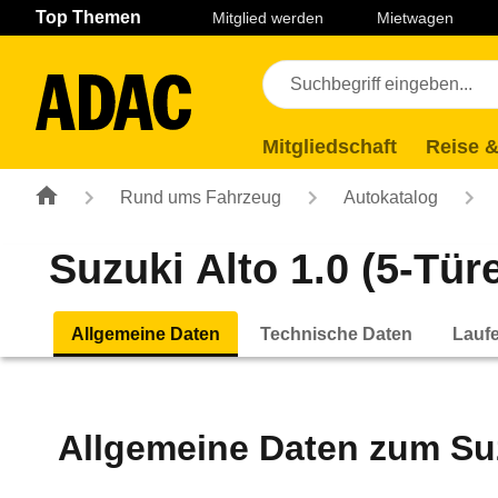
Navigation
Suche
Seiteninhalt
Fußzeile
Top Themen
Mitglied werden
Mietwagen
Mitgliedschaft
Reise &
Rund ums Fahrzeug
Autokatalog
Suzuki Alto 1.0 (5-Türe
Allgemeine Daten
Technische Daten
Lauf
Allgemeine Daten zum
Su