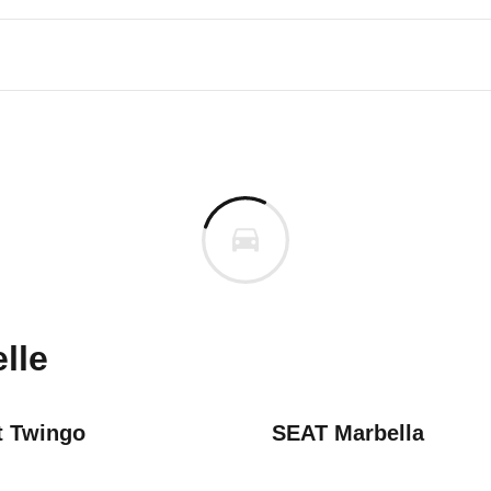
i Alto
i Alto 1.0 (5-Türer) (05/96 - 1
n vor. Lassen Sie uns gerne wissen, wenn Sie Pro
lle
t Twingo
SEAT Marbella