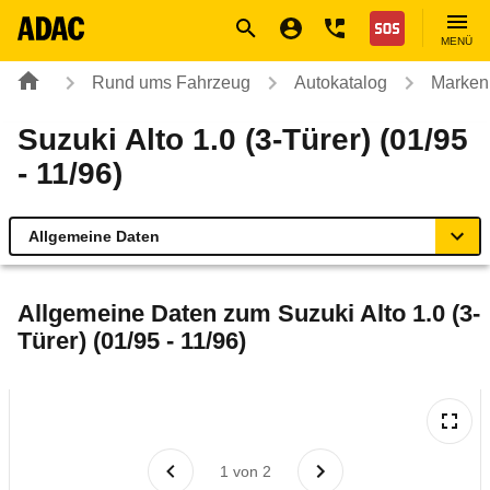
Navigation
Suche
Seiteninhalt
Fußzeile
Nothilfe
MENÜ
Rund ums Fahrzeug
Autokatalog
Marken
Suzuki Alto 1.0 (3-Türer) (01/95
- 11/96)
Allgemeine Daten
Allgemeine Daten
Allgemeine Daten zum
Suzuki Alto 1.0 (3-
Türer) (01/95 - 11/96)
Technische Daten
Laufende Kosten
Rückrufe & Mängel
1
von
2