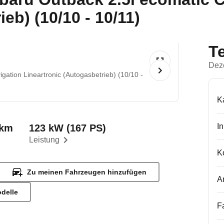
eb) (10/10 - 10/11)
T
Dez
ation Lineartronic (Autogasbetrieb) (10/10 -
K
I
 km
123 kW (167 PS)
Leistung
K
Zu meinen Fahrzeugen hinzufügen
A
odelle
F