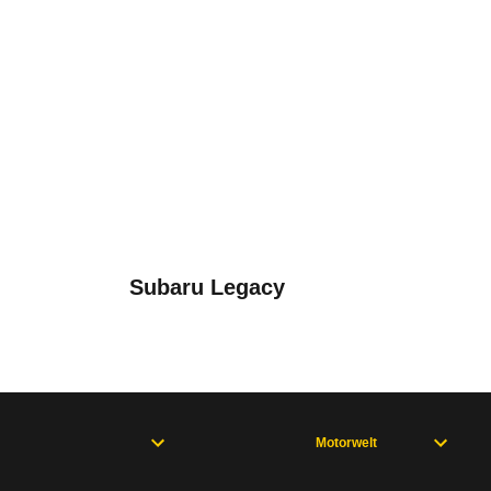
ort Navigation Lineartronic (
te Fahrzeug.
abei der Verbrauch/CO₂-Ausstoß und die gesetzlic
n sind, entnehmen Sie bitte dem Rückruf, da häufi
 2010 bis 2012
Subaru Legacy
Mai 2017
Bauzeitraum: Legacy 2004 bis 2009 Forester 2009 bis 2012 Impreza 2008 bis 2011 WRX Sti 2008 bis 2014
Juli 2014
Motorwelt