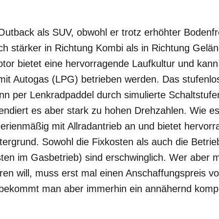
Outback als SUV, obwohl er trotz erhöhter Bodenfr
ich stärker in Richtung Kombi als in Richtung Gelä
otor bietet eine hervorragende Laufkultur und kan
 mit Autogas (LPG) betrieben werden. Das stufenlo
nn per Lenkradpaddel durch simulierte Schaltstufe
ndiert es aber stark zu hohen Drehzahlen. Wie es
k serienmäßig mit Allradantrieb an und bietet hervo
ergrund. Sowohl die Fixkosten als auch die Betrie
sten im Gasbetrieb) sind erschwinglich. Wer aber 
paren will, muss erst mal einen Anschaffungspreis v
 bekommt man aber immerhin ein annähernd komple