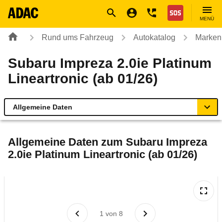
Navigation
Suche
Seiteninhalt
Fußzeile
Nothilfe
MENÜ
Rund ums Fahrzeug
Autokatalog
Marken
Subaru Impreza 2.0ie Platinum
Lineartronic (ab 01/26)
Allgemeine Daten
Allgemeine Daten
Allgemeine Daten zum
Subaru Impreza
2.0ie Platinum Lineartronic (ab 01/26)
Technische Daten
Ähnliche Autotests
Laufende Kosten
1
von
8