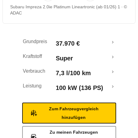
Subaru Impreza 2.0ie Platinum Lineartronic (ab 01/26) 1
©
Rückrufe & Mängel
ADAC
Crashtest
Grundpreis
37.970 €
Kraftstoff
Super
Verbrauch
7,3 l/100 km
Leistung
100 kW (136 PS)
Zum Fahrzeugvergleich
hinzufügen
Zu meinen Fahrzeugen