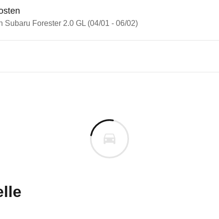
osten
n Subaru Forester 2.0 GL (04/01 - 06/02)
ru Forester
u Forester 2.0 GL (04/01 - 06
n vor. Lassen Sie uns gerne wissen, wenn Sie Pro
lle