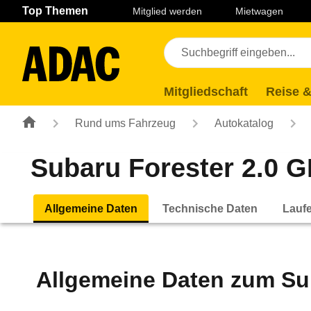
Navigation
Suche
Seiteninhalt
Fußzeile
Top Themen
Mitglied werden
Mietwagen
Mitgliedschaft
Reise &
Rund ums Fahrzeug
Autokatalog
Subaru Forester 2.0 GL
Allgemeine Daten
Technische Daten
Lauf
Allgemeine Daten zum
Su