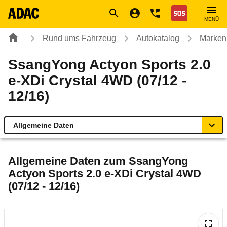
Navigation
Suche
Seiteninhalt
Fußzeile
Nothilfe
MENÜ
Rund ums Fahrzeug
Autokatalog
Marken
SsangYong Actyon Sports 2.0
e-XDi Crystal 4WD (07/12 -
12/16)
Allgemeine Daten
Allgemeine Daten
Allgemeine Daten zum
SsangYong
Actyon Sports 2.0 e-XDi Crystal 4WD
Technische Daten
(07/12 - 12/16)
Rückrufe & Mängel