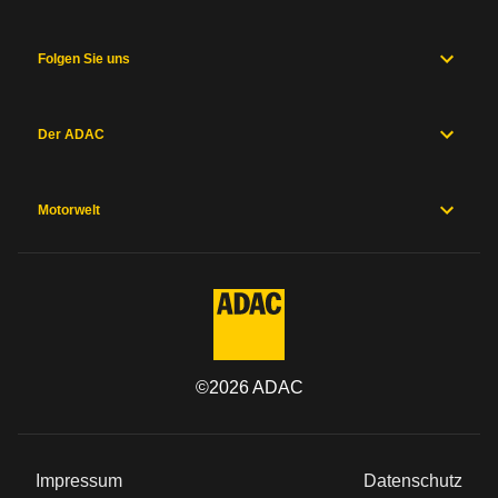
und
Fahrwerk
Messwerte
Folgen Sie uns
Hersteller
Sicherheitsausstattung
Herstellergarantien
Der ADAC
Preise und
Ausstattung
Motorwelt
Allgemein
Kategorie
Marke
©
2026
ADAC
Modell
Impressum
Datenschutz
Typ