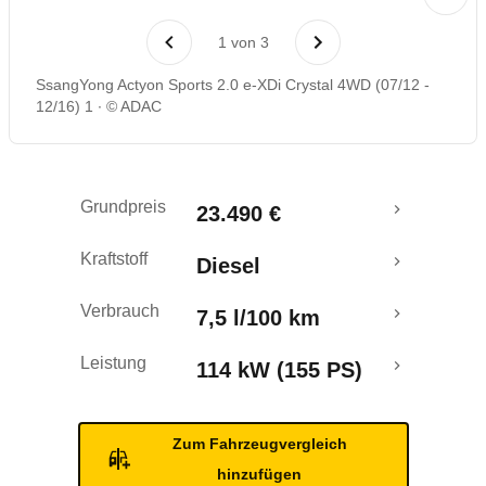
1
von
3
SsangYong Actyon Sports 2.0 e-XDi Crystal 4WD (07/12 -
12/16) 1
© ADAC
Grundpreis
23.490 €
Kraftstoff
Diesel
Verbrauch
7,5 l/100 km
Leistung
114 kW (155 PS)
Zum Fahrzeugvergleich
hinzufügen