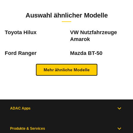
Zur Mängelmeldung
5 PS)
Auswahl ähnlicher Modelle
m
Toyota Hilux
VW Nutzfahrzeuge
Amarok
Was ist die Pannenstatistik?
Ford Ranger
Mazda BT-50
In der ADAC Pannenstatistik sieht man, welche 
Inhaltsverzeichnis
Mehr ähnliche Modelle
mehr zur Pannenstatistik Methode
Allgemein
Motor
und
Antrieb
ADAC Apps
Maße
und
Zum Mängelforum
Gewichte
Produkte & Services
Karosserie