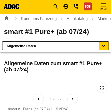
Navigation
Suche
Seiteninhalt
Fußzeile
Nothilfe
MENÜ
Rund ums Fahrzeug
Autokatalog
Marken
smart #1 Pure+ (ab 07/24)
Allgemeine Daten
Allgemeine Daten
Allgemeine Daten zum
smart #1 Pure+
(ab 07/24)
Technische Daten
Ähnliche Autotests
Laufende Kosten
1
von
7
smart #1 Pure+ (ab 07/24) 1
© ADAC