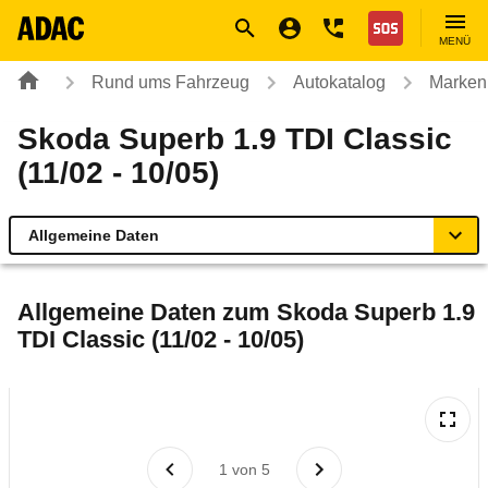
Navigation
Suche
Seiteninhalt
Fußzeile
Nothilfe
MENÜ
Rund ums Fahrzeug
Autokatalog
Marken
Skoda Superb 1.9 TDI Classic
(11/02 - 10/05)
Allgemeine Daten
Allgemeine Daten
Allgemeine Daten zum
Skoda Superb 1.9
TDI Classic (11/02 - 10/05)
Technische Daten
Ähnliche Autotests
Laufende Kosten
1
von
5