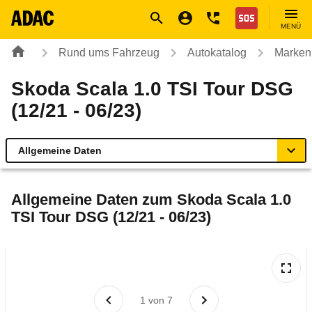
Navigation
Suche
Seiteninhalt
Fußzeile
Nothilfe
MENÜ
Rund ums Fahrzeug
Autokatalog
Marken
Skoda Scala 1.0 TSI Tour DSG
(12/21 - 06/23)
Allgemeine Daten
Allgemeine Daten
Allgemeine Daten zum
Skoda Scala 1.0
TSI Tour DSG (12/21 - 06/23)
Technische Daten
Ähnliche Autotests
Laufende Kosten
1
von
7