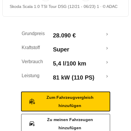
Skoda Scala 1.0 TSI Tour DSG (12/21 - 06/23) 1
© ADAC
Rückrufe & Mängel
Crashtest
Grundpreis
28.090 €
Kraftstoff
Super
Verbrauch
5,4 l/100 km
Leistung
81 kW (110 PS)
Zum Fahrzeugvergleich
hinzufügen
Zu meinen Fahrzeugen
hinzufügen