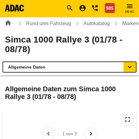
Navigation
Suche
Seiteninhalt
Fußzeile
Nothilfe
MENÜ
Rund ums Fahrzeug
Autokatalog
Marken
Simca 1000 Rallye 3 (01/78 -
08/78)
Allgemeine Daten
Allgemeine Daten
Allgemeine Daten zum
Simca 1000
Rallye 3 (01/78 - 08/78)
Technische Daten
Rückrufe & Mängel
1
von
3