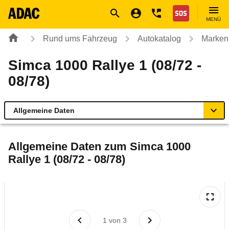
Navigation
Suche
Seiteninhalt
Fußzeile
Nothilfe
MENÜ
Rund ums Fahrzeug
Autokatalog
Marken
Simca 1000 Rallye 1 (08/72 -
08/78)
Allgemeine Daten
Allgemeine Daten
Allgemeine Daten zum
Simca 1000
Rallye 1 (08/72 - 08/78)
Technische Daten
Laufende Kosten
Rückrufe & Mängel
1
von
3