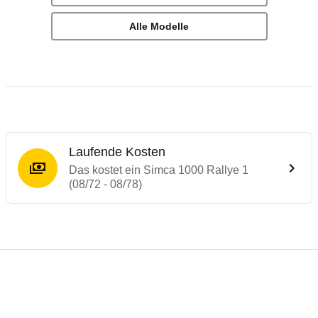
Alle Modelle
Laufende Kosten
Das kostet ein Simca 1000 Rallye 1
(08/72 - 08/78)
Laufende Kosten
Rückrufe & Mängel des Simca 1000
Technische Daten des
Simca 1000 Rallye 1