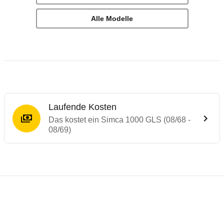
Alle Modelle
Laufende Kosten
Das kostet ein Simca 1000 GLS (08/68 -
08/69)
Laufende Kosten
Rückrufe & Mängel des Simca 1000
Technische Daten des
Simca 1000 GLS (08