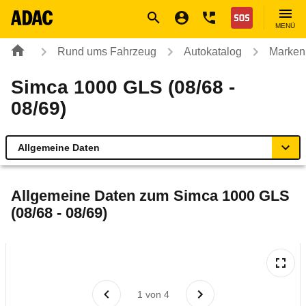
Navigation
Suche
Seiteninhalt
Fußzeile
Nothilfe
MENÜ
Rund ums Fahrzeug
Autokatalog
Marken
Simca 1000 GLS (08/68 -
08/69)
Allgemeine Daten
Allgemeine Daten
Allgemeine Daten zum
Simca 1000 GLS
(08/68 - 08/69)
Technische Daten
Laufende Kosten
Rückrufe & Mängel
1
von
4