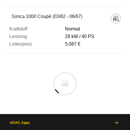
Fahrzeug
Simca 1000 Coupé (03/62 - 06/67)
Normal
Kraftstoff
29 kW
40 PS
5.087 €
Leistung
Listenpreis
Zum Vergleich hinzufügen
ADAC Apps