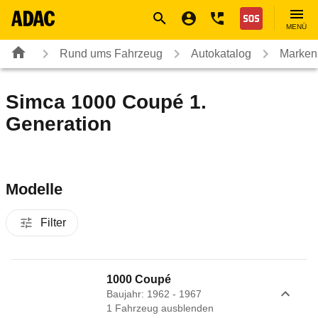
Navigation
Suche
Seiteninhalt
Fußzeile
Nothilfe
MENÜ
Rund ums Fahrzeug
Autokatalog
Marken
Simca 1000 Coupé 1.
Generation
Modelle
Filter
1000 Coupé
Baujahr: 1962 - 1967
1
Fahrzeug
ausblenden