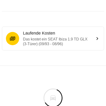
Laufende Kosten
Das kostet ein SEAT Ibiza 1.9 TD GLX
(3-Türer) (09/93 - 08/96)
Laufende Kosten
Rückrufe & Mängel des SEAT Ibiza
Technische Daten des
SEAT Ibiza 1.9 TD G
Individuelle Berechnung
Berechnung
€
Rückruf
is
k.A.
Fahrzeugpreis