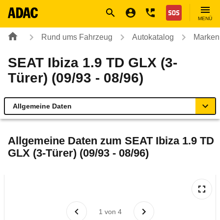
Navigation
Suche
Seiteninhalt
Fußzeile
Nothilfe
MENÜ
Rund ums Fahrzeug
Autokatalog
Marken
SEAT Ibiza 1.9 TD GLX (3-
Türer) (09/93 - 08/96)
Allgemeine Daten
Allgemeine Daten
Allgemeine Daten zum
SEAT Ibiza 1.9 TD
GLX (3-Türer) (09/93 - 08/96)
Technische Daten
Laufende Kosten
Rückrufe & Mängel
1
von
4