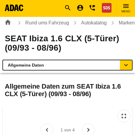
Navigation
Suche
Seiteninhalt
Fußzeile
Nothilfe
MENÜ
Rund ums Fahrzeug
Autokatalog
Marken
SEAT Ibiza 1.6 CLX (5-Türer)
(09/93 - 08/96)
Allgemeine Daten
Allgemeine Daten
Allgemeine Daten zum
SEAT Ibiza 1.6
CLX (5-Türer) (09/93 - 08/96)
Technische Daten
Laufende Kosten
Rückrufe & Mängel
1
von
4