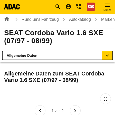
Navigation
Suche
Seiteninhalt
Fußzeile
Nothilfe
MENÜ
Rund ums Fahrzeug
Autokatalog
Marken
SEAT Cordoba Vario 1.6 SXE
(07/97 - 08/99)
Allgemeine Daten
Allgemeine Daten
Allgemeine Daten zum
SEAT Cordoba
Vario 1.6 SXE (07/97 - 08/99)
Technische Daten
Laufende Kosten
Rückrufe & Mängel
1
von
2