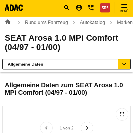
Navigation
Suche
Seiteninhalt
Fußzeile
Nothilfe
MENÜ
Rund ums Fahrzeug
Autokatalog
Marken
SEAT Arosa 1.0 MPi Comfort
(04/97 - 01/00)
Allgemeine Daten
Allgemeine Daten
Allgemeine Daten zum
SEAT Arosa 1.0
MPi Comfort (04/97 - 01/00)
Technische Daten
Laufende Kosten
Rückrufe & Mängel
1
von
2