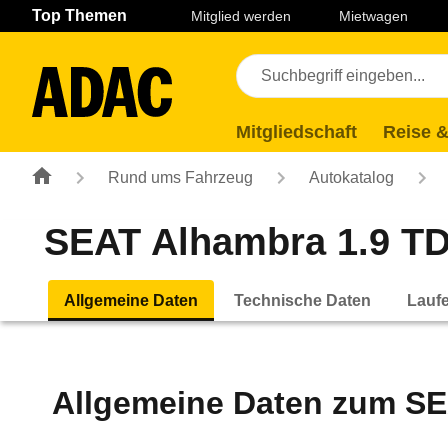
Navigation
Suche
Seiteninhalt
Fußzeile
Top Themen
Mitglied werden
Mietwagen
Mitgliedschaft
Reise &
Rund ums Fahrzeug
Autokatalog
SEAT Alhambra 1.9 TDI
Allgemeine Daten
Technische Daten
Lauf
Allgemeine Daten zum
SE