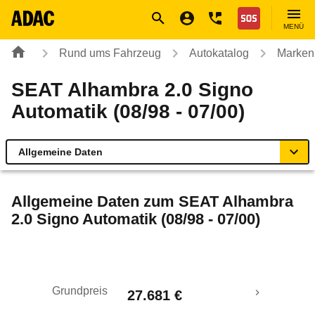
Navigation
Suche
Seiteninhalt
Fußzeile
Nothilfe
MENÜ
Rund ums Fahrzeug
Autokatalog
Marken
SEAT Alhambra 2.0 Signo
Automatik (08/98 - 07/00)
Allgemeine Daten
Allgemeine Daten
Allgemeine Daten zum
SEAT Alhambra
2.0 Signo Automatik (08/98 - 07/00)
Technische Daten
Laufende Kosten
Grundpreis
27.681 €
Rückrufe & Mängel