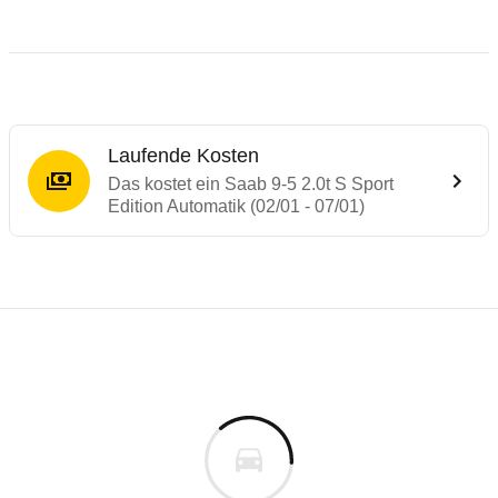
Laufende Kosten
Das kostet ein Saab 9-5 2.0t S Sport
Edition Automatik (02/01 - 07/01)
Laufende Kosten
Rückrufe & Mängel des Saab 9-5
Technische Daten des
Saab 9-5 2.0t S Spo
Individuelle Berechnung
Berechnung
Rückruf
s
33.937 €
Fahrzeugpreis