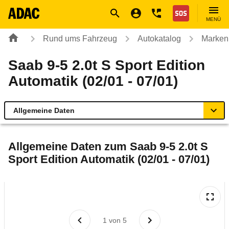
Navigation
Suche
Seiteninhalt
Fußzeile
Nothilfe
MENÜ
Rund ums Fahrzeug
Autokatalog
Marken
Saab 9-5 2.0t S Sport Edition
Automatik (02/01 - 07/01)
Allgemeine Daten
Allgemeine Daten
Allgemeine Daten zum
Saab 9-5 2.0t S
Sport Edition Automatik (02/01 - 07/01)
Technische Daten
Laufende Kosten
Rückrufe & Mängel
1
von
5