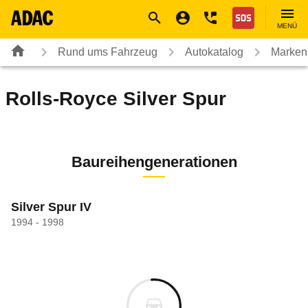
Navigation
Suche
Seiteninhalt
Fußzeile
Nothilfe
MENÜ
Rund ums Fahrzeug
Autokatalog
Marken
Rolls-Royce
Silver Spur
Baureihengenerationen
Silver Spur IV
1994 - 1998