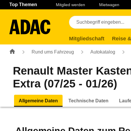
Navigation
Suche
Seiteninhalt
Fußzeile
Top Themen
Mitglied werden
Mietwagen
Mitgliedschaft
Reise &
Rund ums Fahrzeug
Autokatalog
Renault Master Kaste
Extra (07/25 - 01/26)
Allgemeine Daten
Technische Daten
Lauf
Allgemeine Daten zum
Re