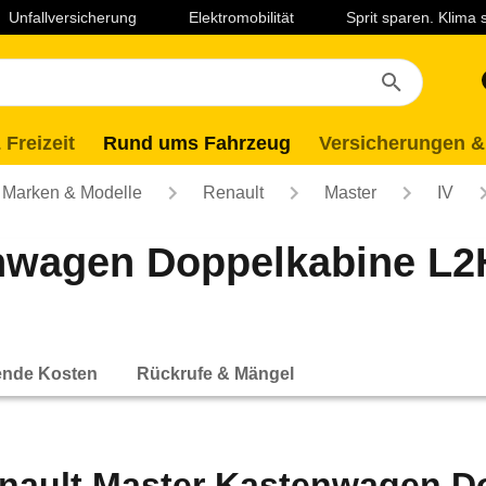
Unfallversicherung
Elektromobilität
Sprit sparen. Klima
 Freizeit
Rund ums Fahrzeug
Versicherungen &
Marken & Modelle
Renault
Master
IV
nwagen Doppelkabine L2H
ende Kosten
Rückrufe & Mängel
nault Master Kastenwagen Do