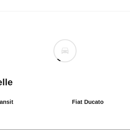
ult Master
lt Master Kastenwagen Doppel
m
n vor. Lassen Sie uns gerne wissen, wenn Sie Pro
lle
ansit
Fiat Ducato