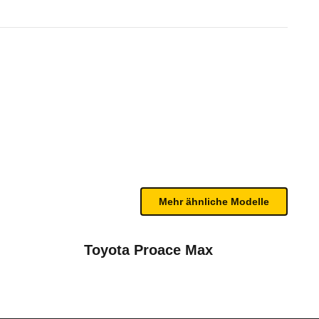
kabine L2H2 3,5t Blue dCi 15
bleme mit Ihrem Fahrzeug haben. Ihre Meldungen w
Mehr ähnliche Modelle
Toyota Proace Max