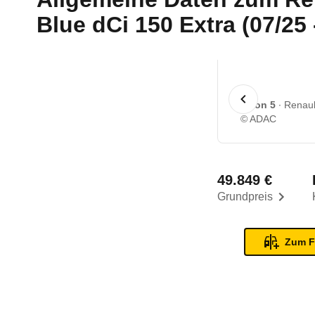
Blue dCi 150 Extra (07/25 
1 von 5
Renaul
© ADAC
49.849 €
Grundpreis
Zum F