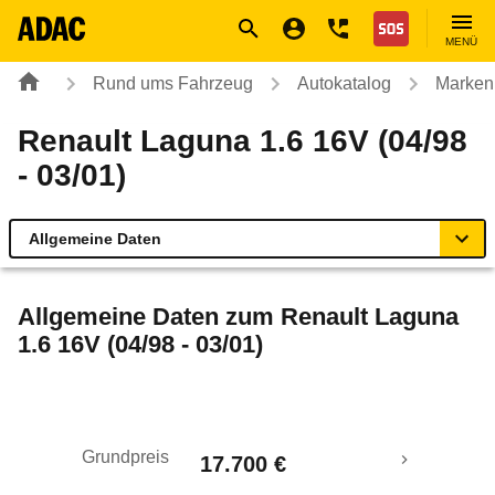
Navigation
Suche
Seiteninhalt
Fußzeile
Nothilfe
MENÜ
Rund ums Fahrzeug
Autokatalog
Marken
Renault Laguna 1.6 16V (04/98
- 03/01)
Allgemeine Daten
Allgemeine Daten
Allgemeine Daten zum
Renault Laguna
1.6 16V (04/98 - 03/01)
Technische Daten
Laufende Kosten
Grundpreis
17.700 €
Rückrufe & Mängel