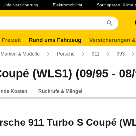
Unfallversicherung
Elektromobilität
Sprit sparen. Klima
 Freizeit
Rund ums Fahrzeug
Versicherungen &
Marken & Modelle
Porsche
911
993
oupé (WLS1) (09/95 - 08/
ende Kosten
Rückrufe & Mängel
rsche 911 Turbo S Coupé (WLS