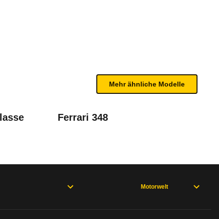
(09/95 - 08/97)
n sind, entnehmen Sie bitte dem Rückruf, da häufi
Mehr ähnliche Modelle
lasse
Ferrari 348
n.
911 Turbo Coupé 993 (02/95 - 09/98)
Motorwelt