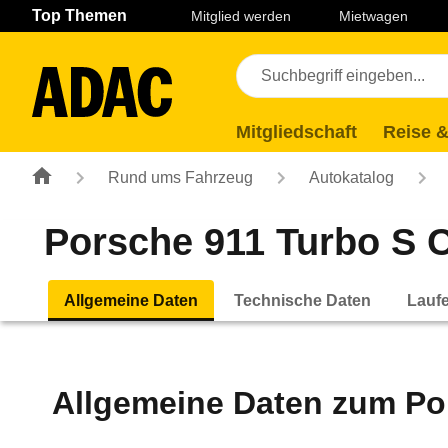
Navigation
Suche
Seiteninhalt
Fußzeile
Top Themen
Mitglied werden
Mietwagen
Mitgliedschaft
Reise &
Rund ums Fahrzeug
Autokatalog
Porsche 911 Turbo S C
Allgemeine Daten
Technische Daten
Lauf
Allgemeine Daten zum
Po