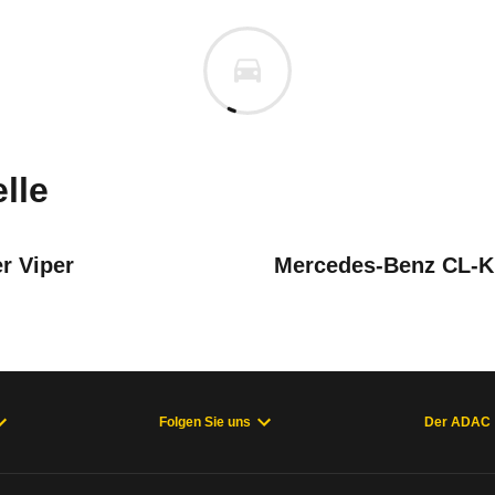
che 911
he 911 Turbo S Coupé (WLS1) 
cm
m
uges informieren. Welche Fahrzeuge genau betroffe
lle
r Viper
Mercedes-Benz CL-K
en kann es zu einer Fehlauslösung des Fahrerairbags komme
t 993 (03/94 - 04/98), 911 Carrera Coupé 993 (08/93 - 09/98), 
Folgen Sie uns
Der ADAC
 993)