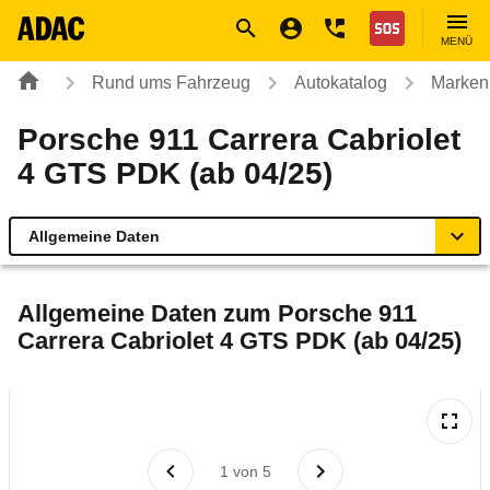
Navigation
Suche
Seiteninhalt
Fußzeile
Nothilfe
MENÜ
Rund ums Fahrzeug
Autokatalog
Marken
Porsche 911 Carrera Cabriolet
4 GTS PDK (ab 04/25)
Allgemeine Daten
Allgemeine Daten
Allgemeine Daten zum
Porsche 911
Carrera Cabriolet 4 GTS PDK (ab 04/25)
Technische Daten
Laufende Kosten
Rückrufe & Mängel
1
von
5