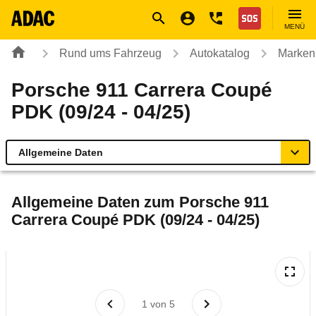
Navigation
Suche
Seiteninhalt
Fußzeile
Nothilfe
MENÜ
Rund ums Fahrzeug
Autokatalog
Marken
Porsche 911 Carrera Coupé
PDK (09/24 - 04/25)
Allgemeine Daten
Allgemeine Daten
Allgemeine Daten zum
Porsche 911
Carrera Coupé PDK (09/24 - 04/25)
Technische Daten
Laufende Kosten
Rückrufe & Mängel
1
von
5