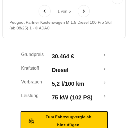
Rückrufe & Mängel
1
von
5
Peugeot Partner Kastenwagen M 1.5 Diesel 100 Pro Skill
(ab 08/25) 1
© ADAC
Grundpreis
30.464 €
Kraftstoff
Diesel
Verbrauch
5,2 l/100 km
Leistung
75 kW (102 PS)
Zum Fahrzeugvergleich
hinzufügen