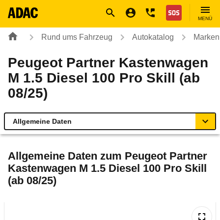
Navigation
Suche
Seiteninhalt
Fußzeile
Nothilfe
MENÜ
Rund ums Fahrzeug
Autokatalog
Marken
Peugeot Partner Kastenwagen
M 1.5 Diesel 100 Pro Skill (ab
08/25)
Allgemeine Daten
Allgemeine Daten
Allgemeine Daten zum
Peugeot Partner
Kastenwagen M 1.5 Diesel 100 Pro Skill
Technische Daten
(ab 08/25)
Laufende Kosten