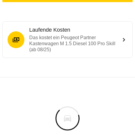
Laufende Kosten
Das kostet ein Peugeot Partner
Kastenwagen M 1.5 Diesel 100 Pro Skill
(ab 08/25)
Laufende Kosten
Rückrufe & Mängel des Peugeot Partner
Technische Daten des
Peugeot Partner Ka
Individuelle Berechnung
Berechnung
€
Alle Rückrufe
is
31.833 €
Fahrzeugpreis
Hier können Sie sich zu den Rückrufen des Fahrzeuges 
0 km