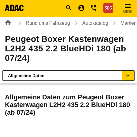
Navigation
Suche
Seiteninhalt
Fußzeile
Nothilfe
MENÜ
Rund ums Fahrzeug
Autokatalog
Marken
Peugeot Boxer Kastenwagen
L2H2 435 2.2 BlueHDi 180 (ab
07/24)
Allgemeine Daten
Allgemeine Daten
Allgemeine Daten zum
Peugeot Boxer
Kastenwagen L2H2 435 2.2 BlueHDi 180
Technische Daten
(ab 07/24)
Rückrufe & Mängel