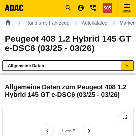
Navigation
Suche
Seiteninhalt
Fußzeile
Nothilfe
MENÜ
Rund ums Fahrzeug
Autokatalog
Marken
Peugeot 408 1.2 Hybrid 145 GT
e-DSC6 (03/25 - 03/26)
Allgemeine Daten
Allgemeine Daten
Allgemeine Daten zum
Peugeot 408 1.2
Hybrid 145 GT e-DSC6 (03/25 - 03/26)
Technische Daten
Laufende Kosten
Rückrufe & Mängel
1
von
5