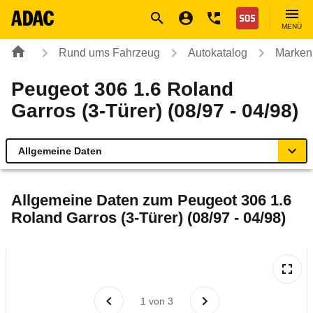
Navigation
Suche
Seiteninhalt
Fußzeile
Nothilfe
MENÜ
Rund ums Fahrzeug
Autokatalog
Marken
Peugeot 306 1.6 Roland
Garros (3-Türer) (08/97 - 04/98)
Allgemeine Daten
Allgemeine Daten
Allgemeine Daten zum
Peugeot 306 1.6
Roland Garros (3-Türer) (08/97 - 04/98)
Technische Daten
Laufende Kosten
Rückrufe & Mängel
1
von
3