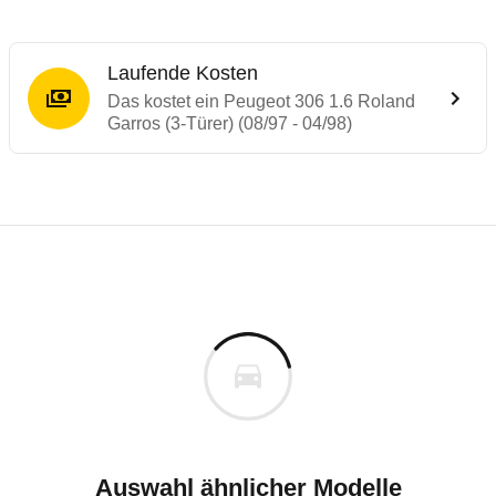
Laufende Kosten
Das kostet ein Peugeot 306 1.6 Roland
Garros (3-Türer) (08/97 - 04/98)
Laufende Kosten
Rückrufe & Mängel des Peugeot 306
Technische Daten des
Peugeot 306 1.6 Ro
Individuelle Berechnung
Berechnung
€
Rückruf
is
k.A.
Fahrzeugpreis
Hier können Sie sich zu den Rückrufen des Fahrzeuges 
00 km
ch
Haltedauer
9 PS)
Auswahl ähnlicher Modelle