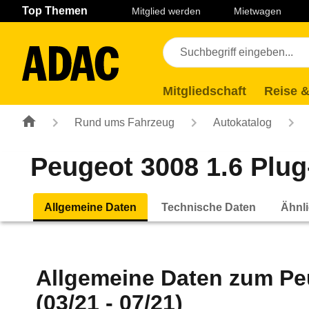
Navigation
Suche
Seiteninhalt
Fußzeile
Top Themen
Mitglied werden
Mietwagen
Mitgliedschaft
Reise &
Rund ums Fahrzeug
Autokatalog
Peugeot 3008 1.6 Plug-
Allgemeine Daten
Technische Daten
Ähnli
Allgemeine Daten zum
Pe
(03/21 - 07/21)