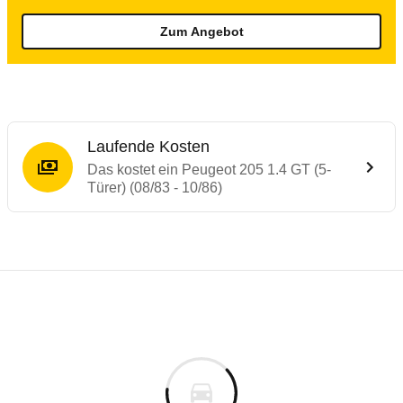
Zum Angebot
Laufende Kosten
Das kostet ein Peugeot 205 1.4 GT (5-
Türer) (08/83 - 10/86)
Laufende Kosten
Rückrufe & Mängel des Peugeot 205
Technische Daten des
Peugeot 205 1.4 GT 
Individuelle Berechnung
Berechnung
Keine gemeldeten Mängel
is