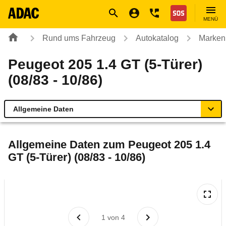
Navigation
Suche
Seiteninhalt
Fußzeile
Nothilfe
MENÜ
Rund ums Fahrzeug
Autokatalog
Marken
Peugeot 205 1.4 GT (5-Türer)
(08/83 - 10/86)
Allgemeine Daten
Allgemeine Daten
Allgemeine Daten zum
Peugeot 205 1.4
GT (5-Türer) (08/83 - 10/86)
Technische Daten
Laufende Kosten
Rückrufe & Mängel
1
von
4