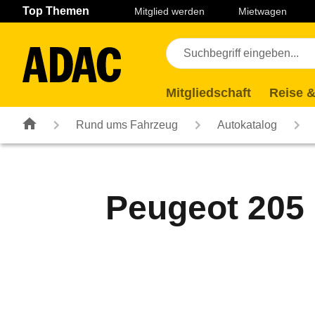
Navigation
Suche
Seiteninhalt
Fußzeile
Top Themen
Mitglied werden
Mietwagen
Mitgliedschaft
Reise &
Rund ums Fahrzeug
Autokatalog
Peugeot 205 