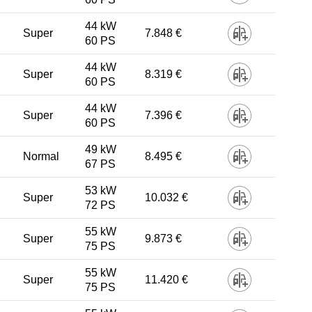
44 kW
Super
7.848 €
60 PS
44 kW
Super
8.319 €
60 PS
44 kW
Super
7.396 €
60 PS
49 kW
Normal
8.495 €
67 PS
53 kW
Super
10.032 €
72 PS
55 kW
Super
9.873 €
75 PS
55 kW
Super
11.420 €
75 PS