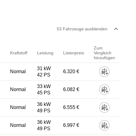
53
Fahrzeug
e
ausblenden
Zum
Kraftstoff
Leistung
Listenpreis
Vergleich
hinzufügen
31 kW
Normal
6.320 €
42 PS
33 kW
Normal
6.082 €
45 PS
36 kW
Normal
6.555 €
49 PS
36 kW
Normal
6.997 €
49 PS