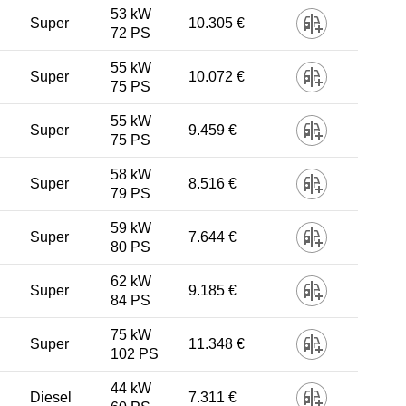
53 kW
Super
10.305 €
72 PS
55 kW
Super
10.072 €
75 PS
55 kW
Super
9.459 €
75 PS
58 kW
Super
8.516 €
79 PS
59 kW
Super
7.644 €
80 PS
62 kW
Super
9.185 €
84 PS
75 kW
Super
11.348 €
102 PS
44 kW
Diesel
7.311 €