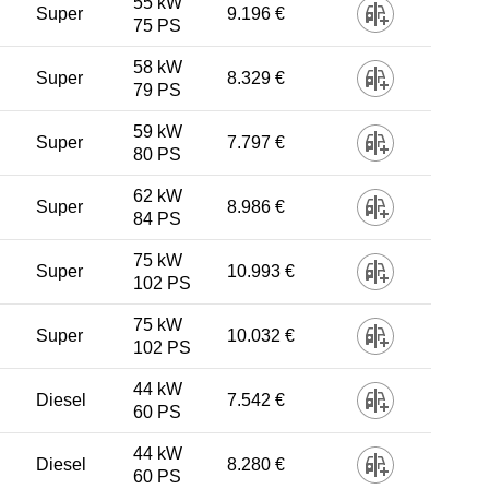
55 kW
Super
9.196 €
75 PS
58 kW
Super
8.329 €
79 PS
59 kW
Super
7.797 €
80 PS
62 kW
Super
8.986 €
84 PS
75 kW
Super
10.993 €
102 PS
75 kW
Super
10.032 €
102 PS
44 kW
Diesel
7.542 €
60 PS
44 kW
Diesel
8.280 €
60 PS