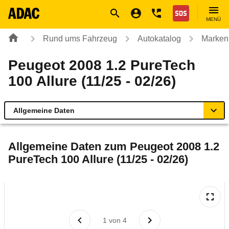
Navigation
Suche
Seiteninhalt
Fußzeile
Nothilfe
MENÜ
Rund ums Fahrzeug
Autokatalog
Marken
Peugeot 2008 1.2 PureTech
100 Allure (11/25 - 02/26)
Allgemeine Daten
Allgemeine Daten
Allgemeine Daten zum
Peugeot 2008 1.2
PureTech 100 Allure (11/25 - 02/26)
Technische Daten
Ähnliche Autotests
Laufende Kosten
1
von
4