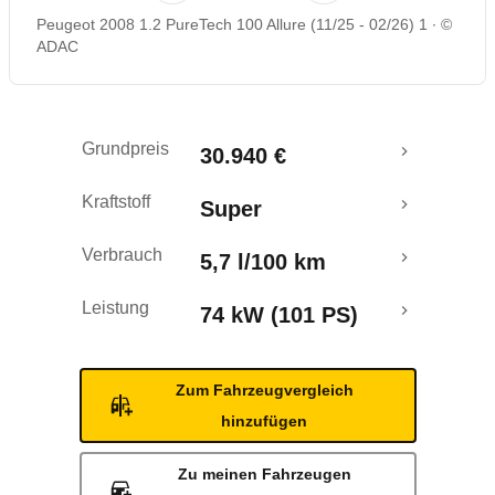
Peugeot 2008 1.2 PureTech 100 Allure (11/25 - 02/26) 1
©
Rückrufe & Mängel
ADAC
Grundpreis
30.940 €
Kraftstoff
Super
Verbrauch
5,7 l/100 km
Leistung
74 kW (101 PS)
Zum Fahrzeugvergleich
hinzufügen
Zu meinen Fahrzeugen