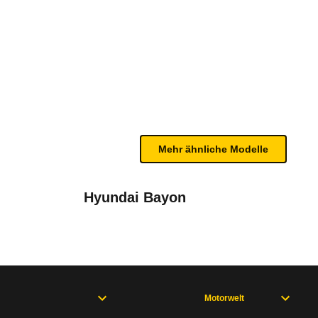
 (ab 10/25)
te Fahrzeug.
n sind, entnehmen Sie bitte dem Rückruf, da häufi
Mehr ähnliche Modelle
Hyundai Bayon
Motorwelt