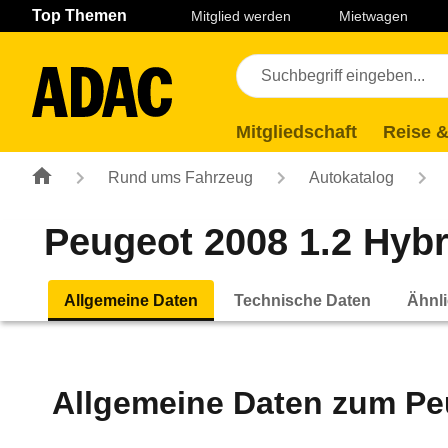
Navigation
Suche
Seiteninhalt
Fußzeile
Top Themen
Mitglied werden
Mietwagen
Mitgliedschaft
Reise &
Rund ums Fahrzeug
Autokatalog
Peugeot 2008 1.2 Hybri
Allgemeine Daten
Technische Daten
Ähnli
Allgemeine Daten zum
Pe