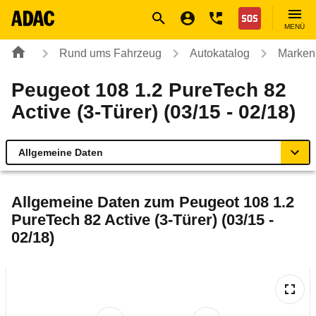
Navigation
Suche
Seiteninhalt
Fußzeile
Nothilfe
MENÜ
Rund ums Fahrzeug
Autokatalog
Marken
Peugeot 108 1.2 PureTech 82
Active (3-Türer) (03/15 - 02/18)
Allgemeine Daten
Allgemeine Daten
Allgemeine Daten zum
Peugeot 108 1.2
PureTech 82 Active (3-Türer) (03/15 -
Technische Daten
02/18)
Ähnliche Autotests
Laufende Kosten