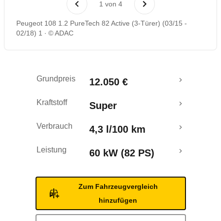
1
von
4
Rückrufe & Mängel
Peugeot 108 1.2 PureTech 82 Active (3-Türer) (03/15 -
02/18) 1
© ADAC
Crashtest
Grundpreis
12.050 €
Kraftstoff
Super
Verbrauch
4,3 l/100 km
Leistung
60 kW (82 PS)
Zum Fahrzeugvergleich
hinzufügen