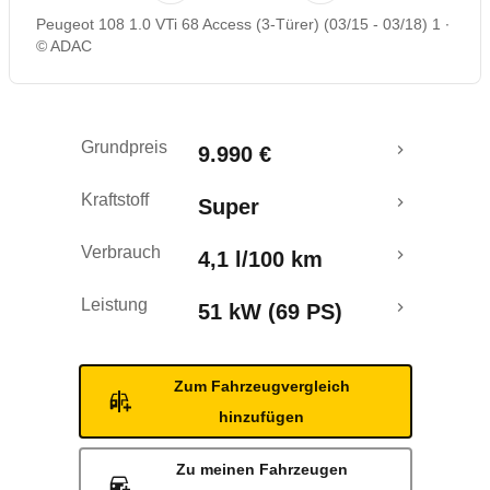
Peugeot 108 1.0 VTi 68 Access (3-Türer) (03/15 - 03/18) 1
Rückrufe & Mängel
© ADAC
Crashtest
Grundpreis
9.990 €
Kraftstoff
Super
Verbrauch
4,1 l/100 km
Leistung
51 kW (69 PS)
Zum Fahrzeugvergleich
hinzufügen
Zu meinen Fahrzeugen