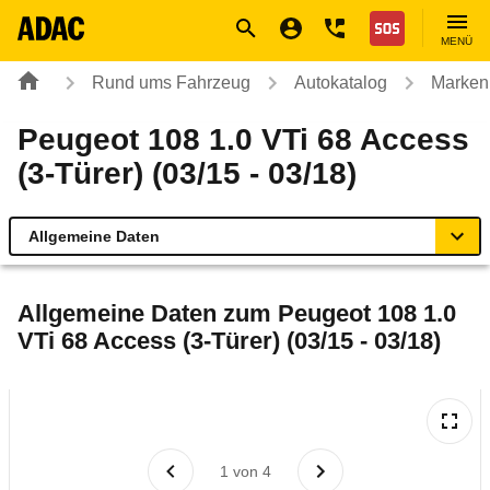
Navigation
Suche
Seiteninhalt
Fußzeile
Nothilfe
MENÜ
Rund ums Fahrzeug
Autokatalog
Marken
Peugeot 108 1.0 VTi 68 Access
(3-Türer) (03/15 - 03/18)
Allgemeine Daten
Allgemeine Daten
Allgemeine Daten zum
Peugeot 108 1.0
VTi 68 Access (3-Türer) (03/15 - 03/18)
Technische Daten
Ähnliche Autotests
Laufende Kosten
1
von
4