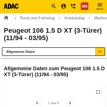
Navigation
Suche
Seiteninhalt
Fußzeile
Nothilfe
MENÜ
Rund ums Fahrzeug
Autokatalog
Marken
Peugeot 106 1.5 D XT (3-Türer)
(11/94 - 03/95)
Allgemeine Daten
Allgemeine Daten
Allgemeine Daten zum
Peugeot 106 1.5 D
XT (3-Türer) (11/94 - 03/95)
Technische Daten
Laufende Kosten
Rückrufe & Mängel
1
von
5