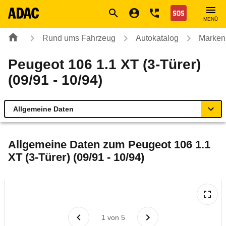
Navigation
Suche
Seiteninhalt
Fußzeile
Nothilfe
MENÜ
Rund ums Fahrzeug
Autokatalog
Marken
Peugeot 106 1.1 XT (3-Türer)
(09/91 - 10/94)
Allgemeine Daten
Allgemeine Daten
Allgemeine Daten zum
Peugeot 106 1.1
XT (3-Türer) (09/91 - 10/94)
Technische Daten
Laufende Kosten
Rückrufe & Mängel
1
von
5