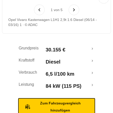
Rückrufe & Mängel
1
von
5
Opel Vivaro Kastenwagen L1H1 2,9t 1.6 Diesel (06/14 -
03/16) 1
© ADAC
Grundpreis
30.155 €
Kraftstoff
Diesel
Verbrauch
6,5 l/100 km
Leistung
84 kW (115 PS)
Zum Fahrzeugvergleich
hinzufügen