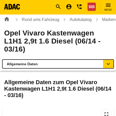
Navigation
Suche
Seiteninhalt
Fußzeile
Nothilfe
MENÜ
Rund ums Fahrzeug
Autokatalog
Marken
Opel Vivaro Kastenwagen
L1H1 2,9t 1.6 Diesel (06/14 -
03/16)
Allgemeine Daten
Allgemeine Daten
Allgemeine Daten zum
Opel Vivaro
Kastenwagen L1H1 2,9t 1.6 Diesel (06/14
Technische Daten
- 03/16)
Laufende Kosten