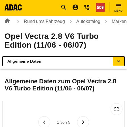
Navigation
Suche
Seiteninhalt
Fußzeile
Nothilfe
MENÜ
Rund ums Fahrzeug
Autokatalog
Marken
Opel Vectra 2.8 V6 Turbo
Edition (11/06 - 06/07)
Allgemeine Daten
Allgemeine Daten
Allgemeine Daten zum
Opel Vectra 2.8
V6 Turbo Edition (11/06 - 06/07)
Technische Daten
Ähnliche Autotests
Laufende Kosten
1
von
5